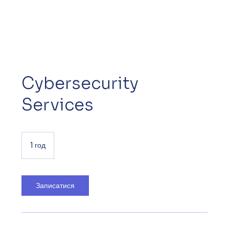
Cybersecurity
Services
1 год
1
г
о
Записатися